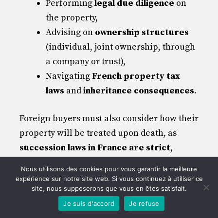
Performing
legal due diligence
on
the property,
Advising on
ownership structures
(individual, joint ownership, through
a company or trust),
Navigating
French property tax
laws
and
inheritance consequences
.
Foreign buyers must also consider how their
property will be treated upon death, as
succession laws in France are strict
,
especially regarding forced heirship rules.
Nous utilisons des cookies pour vous garantir la meilleure
expérience sur notre site web. Si vous continuez à utiliser ce
Real Estate Transactions in the
site, nous supposerons que vous en êtes satisfait.
Je suis d'accord
Je refuse
U.S. for French Citizens